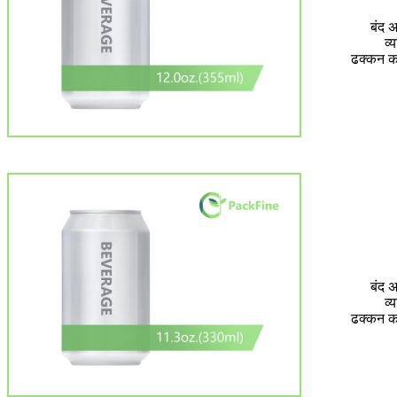
बंद अ
व्
ढक्कन 
बंद अ
व्
ढक्कन 