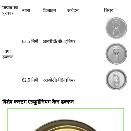
उत्पाद का
व्यास
डिज़ाइन
आवेदन
चित्र
प्रकार
62.5 मिमी
आरपीटी(बी64)
बियर
209#
ढक्कन
62.5 मिमी
एसओटी(बी64)
बियर
विशेष कस्टम एल्यूमीनियम कैन ढक्कन