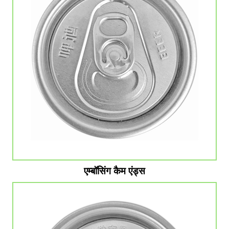
एम्बॉसिंग कैम एंड्स