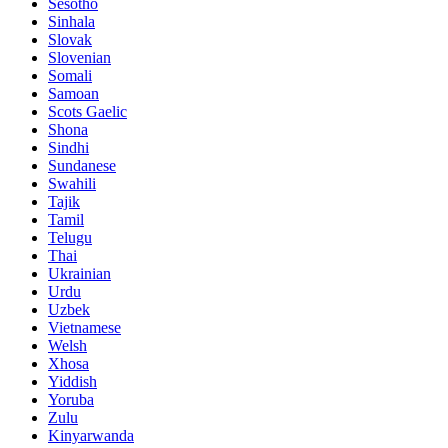
Sesotho
Sinhala
Slovak
Slovenian
Somali
Samoan
Scots Gaelic
Shona
Sindhi
Sundanese
Swahili
Tajik
Tamil
Telugu
Thai
Ukrainian
Urdu
Uzbek
Vietnamese
Welsh
Xhosa
Yiddish
Yoruba
Zulu
Kinyarwanda