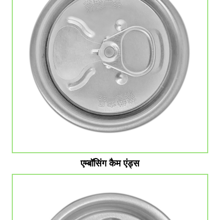
एम्बॉसिंग कैम एंड्स