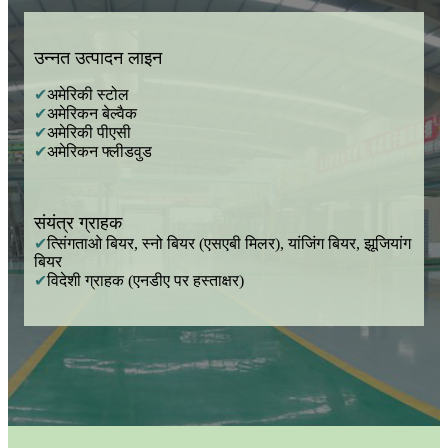
उन्नत उत्पादन लाइन
✔
अमेरिकी स्टोल
✔
अमेरिकन बेल्वैक
✔
अमेरिकी पीएसी
✔
अमेरिकन फ्लीडवुड
संयंत्र ग्राहक
✔
त्सिंगताओ बियर, स्नो बियर (एसएबी मिलर), यांजिंग बियर, झूजियांग
बियर
✔
विदेशी ग्राहक (एनडीए पर हस्ताक्षर)