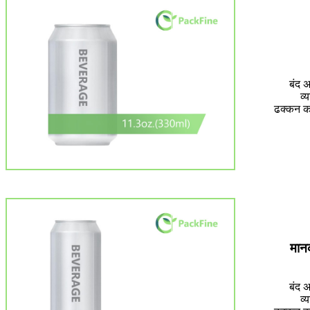
बंद अ
व्
ढक्कन 
मान
बंद अ
व्