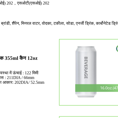
सओई) 202，एसओटी(एसओई) 202
ब्रांडी, शैंपेन, मिनरल वाटर, वोदका, टकीला, सोडा, एनर्जी ड्रिंक, कार्बोनेटेड ड्रि
नक 355ml कैन 12oz
वस्था में ऊंचाई : 122 मिमी
यास : 211DIA / 66mm
का आकार: 202DIA/ 52.5mm