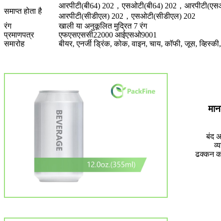
आरपीटी(बी64) 202，एसओटी(बी64) 202，आरपीटी(ए
समाप्त होता है
आरपीटी(सीडीएल) 202，एसओटी(सीडीएल) 202
रंग
खाली या अनुकूलित मुद्रित 7 रंग
प्रमाणपत्र
एफएसएससी22000 आईएसओ9001
समारोह
बीयर, एनर्जी ड्रिंक, कोक, वाइन, चाय, कॉफी, जूस, व्हिस्की, 
मा
बंद अ
व्
ढक्कन 