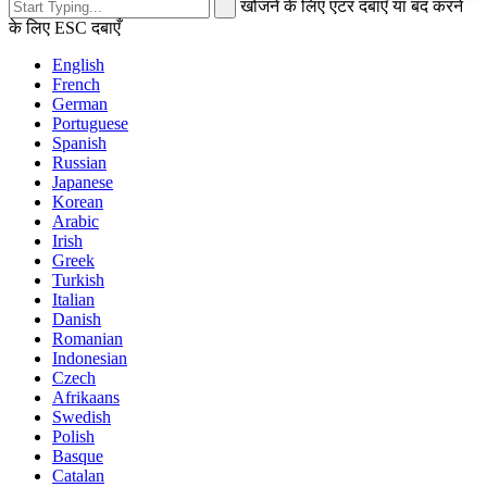
खोजने के लिए एंटर दबाएँ या बंद करने
के लिए ESC दबाएँ
English
French
German
Portuguese
Spanish
Russian
Japanese
Korean
Arabic
Irish
Greek
Turkish
Italian
Danish
Romanian
Indonesian
Czech
Afrikaans
Swedish
Polish
Basque
Catalan