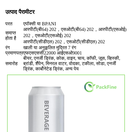
उत्पाद पैरामीटर
परत
एपॉक्सी या BPANI
आरपीटी(बी64) 202，एसओटी(बी64) 202，आरपीटी(एसओई)
समाप्त
202，एसओटी(एसओई) 202
होता है
आरपीटी(सीडीएल) 202，एसओटी(सीडीएल) 202
रंग
खाली या अनुकूलित मुद्रित 7 रंग
प्रमाणपत्र
एफएसएससी22000 आईएसओ9001
बीयर, एनर्जी ड्रिंक, कोक, वाइन, चाय, कॉफी, जूस, व्हिस्की,
समारोह
ब्रांडी, शैंपेन, मिनरल वाटर, वोदका, टकीला, सोडा, एनर्जी
ड्रिंक, कार्बोनेटेड ड्रिंक, अन्य पेय